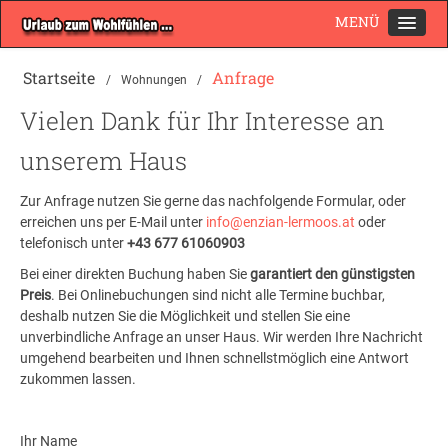
MENÜ
Startseite
Startseite
Anfrage
/
Wohnungen
/
Wohnungen
Vielen Dank für Ihr Interesse an
Unser Haus
unserem Haus
Wohnung A
Zur Anfrage nutzen Sie gerne das nachfolgende Formular, oder
Wohnung B
erreichen uns per E-Mail unter
info@enzian-lermoos.at
oder
Wohnung C
telefonisch unter
+43 677 61060903
Bei einer direkten Buchung haben Sie
garantiert den günstigsten
Anfrage
Preis
. Bei Onlinebuchungen sind nicht alle Termine buchbar,
Online Buchen
deshalb nutzen Sie die Möglichkeit und stellen Sie eine
unverbindliche Anfrage an unser Haus. Wir werden Ihre Nachricht
Preise
umgehend bearbeiten und Ihnen schnellstmöglich eine Antwort
zukommen lassen.
Buchen
Bewertungen
Ihr Name